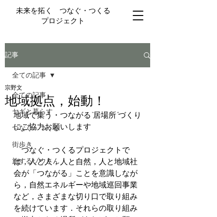
未来を拓く つなぐ・つくる
プロジェクト
記事
全ての記事
宗野文
全ての記事
地域拠点，始動！
ヤギと暮らす
地域で集う・つながる“居場所”づくり
にご協力お願いします 
つなぐ・つくる
街歩き
　つなぐ・つくるプロジェクトで
旅するゾウさん
は，人と人，人と自然，人と地域社
会が「つながる」ことを意識しなが
ら，自然エネルギーや地域巡回事業
など，さまざまな切り口で取り組み
を続けています．それらの取り組み