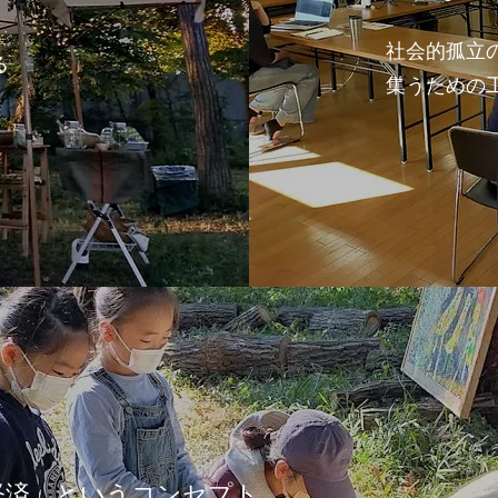
社会的孤立
る
集うための
経済」というコンセプト