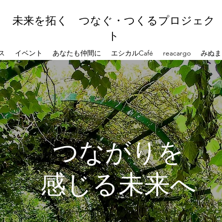
未来を拓く つなぐ・つくるプロジェク
ト
ス
イベント
あなたも仲間に
エシカルCafé
reacargo
みぬま
つながりを
感じる未来へ