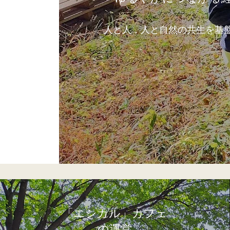
人と人，人と自然の共生を基
​「エシカル」カフェ
の運営