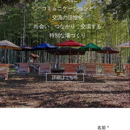
コミュニケーションと
交流の活性化
出会い，つながり，交流する
特別な場づくり
詳細はこちら
名前