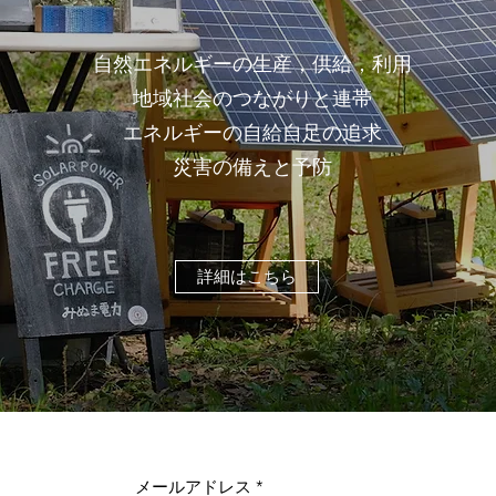
自然エネルギーの生産，供給，利用
地域社会のつながりと連帯
エネルギーの自給自足の追求
​災害の備えと予防
詳細はこちら
メールアドレス