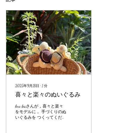
2025年9月18日
∙
1
分
喜々と楽々のぬいぐるみ
lino leaさんが，喜々と楽々
をモデルに， 手づくりのぬ
いぐるみを つくってくださ
いました． やわらかな毛糸
で ひと目ひと目ていねいに