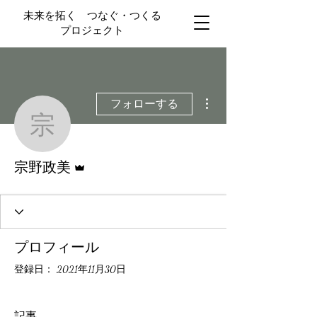
未来を拓く つなぐ・つくる
プロジェクト
その他
フォローする
宗野政美
管理者
宗野政美
プロフィール
登録日： 2021年11月30日
記事