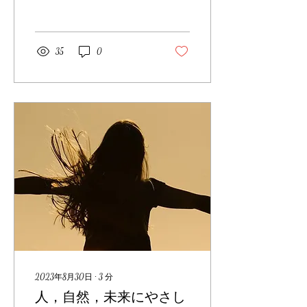
編まれたふたりは， そっと
寄り添うように並び， 見て
いるだけで心がほっとしま
す． ちいさな帽子をかぶっ
35
0
た姿も とても愛らしく，...
2023年8月30日
∙
3
分
人，自然，未来にやさし