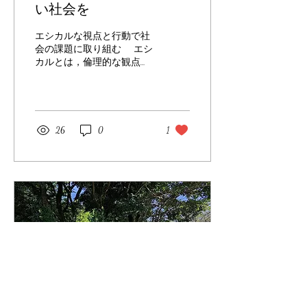
い社会を
エシカルな視点と行動で社
会の課題に取り組む エシ
カルとは，倫理的な観点や
価値観に基づいて行動する
ことです．この言葉は，行
動や意思決定が倫理的で社
会的に望ましいかどうかを
判断するときに使われま
26
0
1
す． 倫理観は人や文化に
よって違いますが，エシカ
ルな視点は，社会や未来へ
の責任...