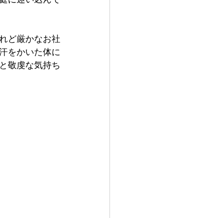
れど厳かなお社
汗をかいた体に
と敬虔な気持ち