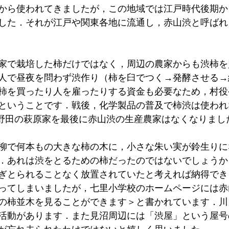
から使われてきましたが，この地域では江戸時代後期か
した．それが江戸や関東各地に流通し，赤山渋と呼ばれ
家で栽培した柿だけではなく，周辺の農家からも渋柿を
人で昼夜を問わず渋作り（柿を臼でつく→発酵させる→
柿を買ったり人を雇ったりする資金も必要なため，村役
ということです．戦後，化学製品の普及で柿渋は使われ
年上野田の萩原家を最後に赤山渋の生産農家はなくなりまし
柳で何本もの大きな柿の木に，小さな朱い実が鈴生りに
．あれは渋をとるための柿だったのではないでしょうか
ぎとられることなく放置されていたと考えれば納得でき
ってしまいましたが，七里小学校のホームページには赤
の柿並木を見ることができます＞と書かれています．川
活動があります．また見沼周辺には「渋屋」という屋号