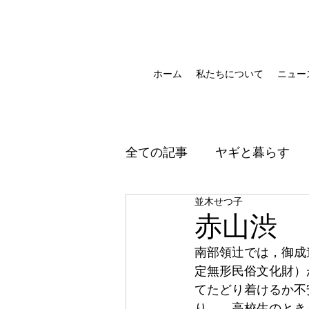
ホーム
私たちについて
ニュー
全ての記事
ヤギと暮らす
並木せつ子
赤山渋
南部領辻では，御成
定無形民俗文化財）
てたどり着けるか不
り……．高校生のと