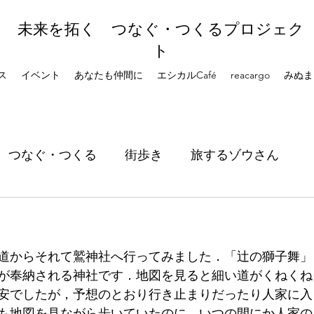
未来を拓く つなぐ・つくるプロジェク
ト
ス
イベント
あなたも仲間に
エシカルCafé
reacargo
みぬま
つなぐ・つくる
街歩き
旅するゾウさん
道からそれて鷲神社へ行ってみました．「辻の獅子舞」
が奉納される神社です．地図を見ると細い道がくねくね
安でしたが，予想のとおり行き止まりだったり人家に入
きも地図を見ながら歩いていたのに，いつの間にか人家