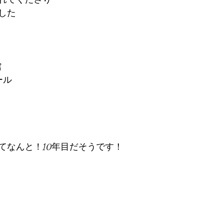
した
館
ール
てなんと！10年目だそうです！