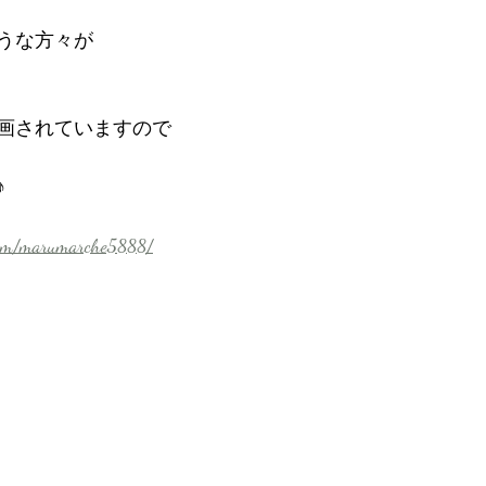
うな方々が
画されていますので
⁡
com/marumarche5888/