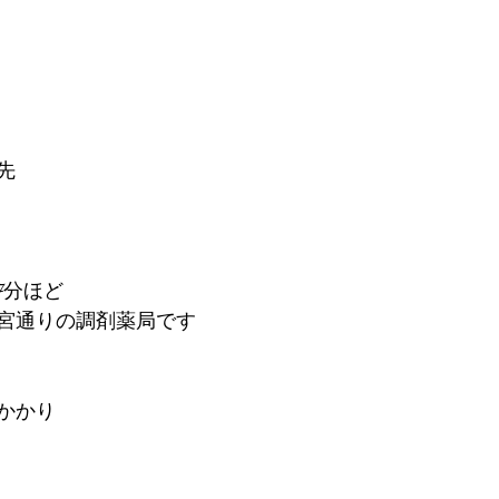
先
7分ほど
宮通りの調剤薬局です
かかり