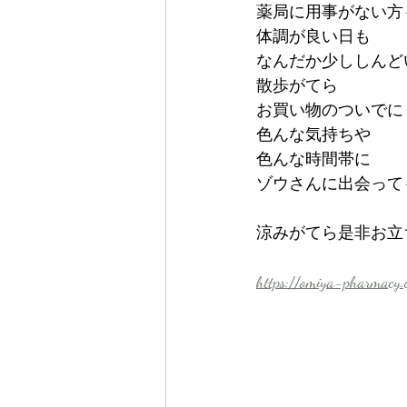
薬局に用事がない方
体調が良い日も
なんだか少ししんど
散歩がてら
お買い物のついでに
色んな気持ちや
色んな時間帯に
ゾウさんに出会って
涼みがてら是非お立
https://omiya-pharmacy.