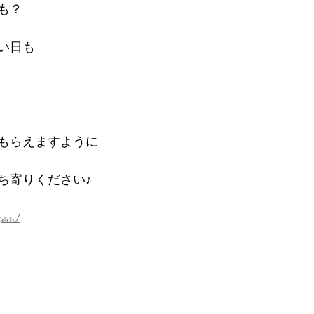
も？
い日も
もらえますように
ち寄りください♪
com/