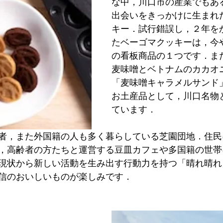
な中，川口市の産業でもあ
出会いをきっかけに生まれ
キー．試行錯誤し，２年を
たベーゴマクッキーは，今
の看板商品の１つです．ま
麦味噌とベトナムのカカオ
「麦味噌キャラメルサンド
お土産品として，川口名物
ています．
者，また外国籍の人も多く暮らしている芝園団地．住民
，高齢者の方たちと運営する豆皿カフェや多国籍の世帯
現状から新しい活動を生み出す行動力を持つ「晴れ晴れ
信のおいしいものが楽しみです．　　　　　　　　　　