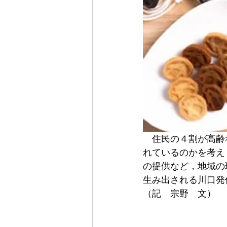
　住民の４割が高齢
れているのかを考え
の提供など，地域の
生み出される川口発
（記　宗野　文）