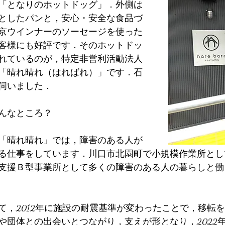
「となりのホットドッグ」．外側は
としたパンと，安心・安全な食品づ
京ウインナーのソーセージを使った
客様にも好評です．そのホットドッ
れているのが，特定非営利活動法人
「晴れ晴れ（はればれ）」です．石
伺いました．
んなところ？
「晴れ晴れ」では，障害のある人が
る仕事をしています．川口市北園町で小規模作業所とし
支援Ｂ型事業所として多くの障害のある人の暮らしと働
て，2012年に施設の耐震基準が変わったことで，移転
や団体との出会いとつながり，支えが形となり，2022