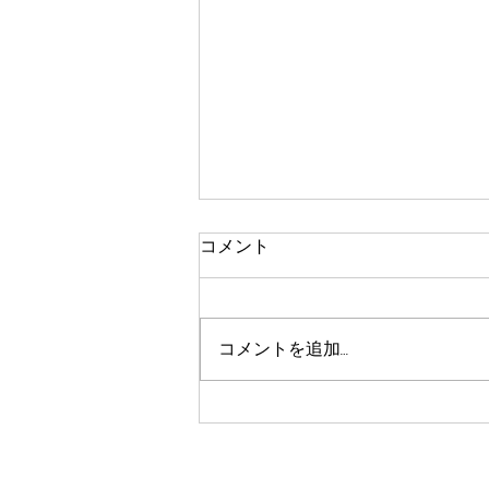
コメント
コメントを追加…
「エシカル」な取り組み，拡
大中