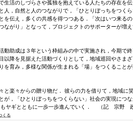
で生活のしづらさや孤独を抱えている人たちの存在を伝
と人，自然と人のつながりで，「ひとりぼっちをつくら
とを伝え，多くの共感を得つつある．「次はいつ来るの
つながり」となって，プロジェクトのサポーターが増え
活動助成は３年という枠組みの中で実施され，今期で終
目以降を見据えた活動づくりとして，地域巡回やさまざ
りを育み，多様な関係が生まれる「場」をつくることが
々と楽々からの贈り物だ． 彼らの力を借りて，地域に
とが，「ひとりぼっちをつくらない」社会の実現につな
目もヤギとともに一歩一歩進んでいく． 　（記　宗野　
つくる